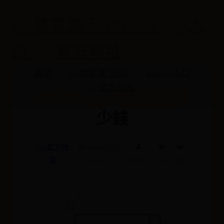
365体育旗下APP-bet5365入
口-365官方地址
首页
365体育旗下APP
bet5365入口
365官方地址
OPPOr9spuls換外屏多
少錢
365官方地
📅 2025-07-27
👤
👁️
❤️
址
11:15:30
admin
6201
847