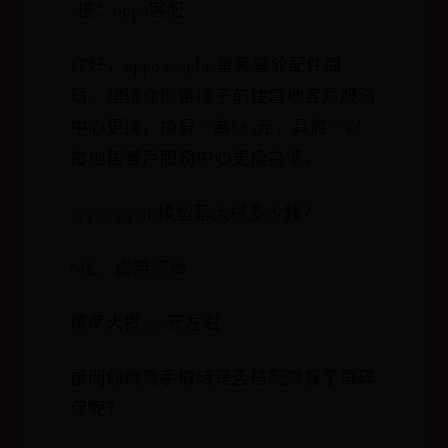
5樓：oppo客服
你好，oppo r9splus螢幕屬於配件問
題，建議你攜帶機子前往當地客戶服務
中心更換，換屏**為685元，具體**以
當地售客戶服務中心更換為準。
oppor9spuls換螢幕大概多少錢？
6樓：虛無縹緲
標準大概590元左右
請問你購買手機時是否搭配購買了屏碎
保呢？