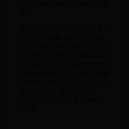
590,如果買有碎屏保是可以免費換的,建
議到...
我的oppor9外屏碎了換外屏大概需要多
少錢oppor9的原裝屏要590，內外是連
在一起的要一起換，建議到oppo客戶服
務中心更換 手機更換螢幕的原料費和
手工費一般在500到800元左右，具體要
看當地的原料費用和人工成本，具體請
以當地維修網點 為準。我的0pp0rr15外
屏碎了，換外屏大概需要多少錢？
oppr9外屏修復多少錢？手機螢幕碎
了，還...