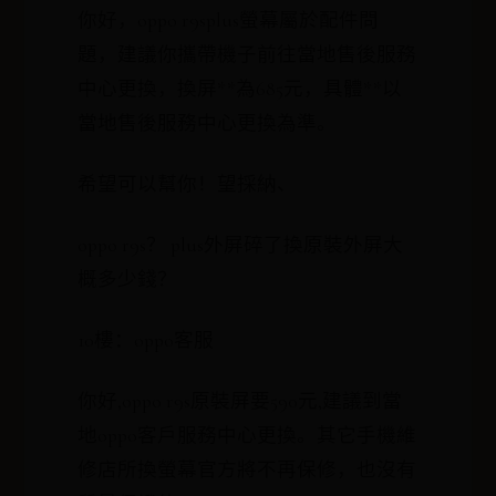
你好，oppo r9splus螢幕屬於配件問
題，建議你攜帶機子前往當地售後服務
中心更換，換屏**為685元，具體**以
當地售後服務中心更換為準。
希望可以幫你！望採納、
oppo r9s？ plus外屏碎了換原裝外屏大
概多少錢？
10樓：oppo客服
你好,oppo r9s原裝屏要590元,建議到當
地oppo客戶服務中心更換。其它手機維
修店所換螢幕官方將不再保修，也沒有