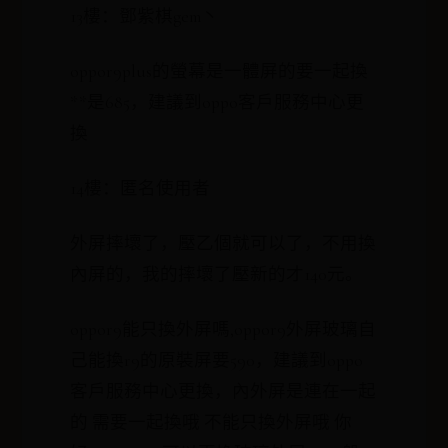
13樓：鄧紫棋gem丶
oppor9plus的螢幕是一體屏的要一起換
**是685，建議到oppo客戶服務中心更
換
14樓：匿名使用者
外屏摔壞了，壓乙個就可以了，不用換
內屏的，我的摔壞了壓新的才140元。
oppor9能只換外屏嗎,oppor9外屏玻璃自
己能換r9的原裝屏要590，建議到oppo
客戶服務中心更換，內外屏是連在一起
的 需要一起換哦 不能只換外屏哦 你