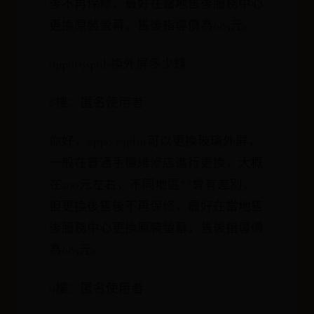
後不再保修，最好在當地售後服務中心
更換原裝螢幕，售後指導價為685元。
oppor9spuls換外屏多少錢
8樓：匿名使用者
你好，oppo r9plus可以更換玻璃外屏，
一般在普通手機維修店進行更換，大概
在200元左右，不同地區**會有差別，
但更換後售後不再保修，最好在當地售
後服務中心更換原裝螢幕，售後指導價
為685元。
9樓：匿名使用者