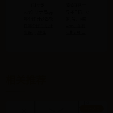
← 【计步器
葡萄牙队世
APP】计步器app
界杯号码：C
哪个好 计步器软
罗7号、B席
件哪个好 手机计
10号、菲利
步器app推荐
克斯11号 →
相关推荐
bet5365入口