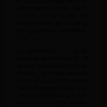
好，oppo r9可以更換玻璃外屏，一般
在普通手機維修店進行更換，大概在
200元左右，不同地區 會有差別，但更
換後售後不再保修，最好在當地售後服
務中心更換原裝螢幕，售後指導價為
590元。oppo...
oppor9換外屏多少錢，oppo r9 換外屏
玻璃多少錢r9螢幕的參考物料 是590 具
體的需要以客戶服務中心的工作人員提
供的為準。了解手機螢幕 主機板等配
件 你可以進入oppo官網 服務 預約服務
零配件查詢 若需更換手機配件，可進
入預約服務提前預約時間 oppor9換外
屏多少錢 內外屏是一起的,r9原裝屏是