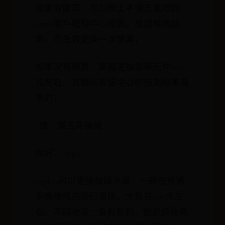
如果有購買，可以帶上手機去當地的
oppo客戶服務中心檢測，根據檢測結
果，可免費更換一次螢幕；
如果沒有購買，單獨更換螢幕元件590
元左右，具體以客服中心的檢測結果為
準的；
7樓：厲玉花稱緞
你好，oppo
r9plus可以更換玻璃外屏，一般在普通
手機維修店進行更換，大概在200元左
右，不同地區**會有差別，但更換後售