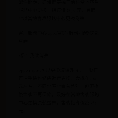
配件問題，建議攜帶機子前往當地客戶
服務中心更換，指導價為385元，具體
**以當地客戶服務中心更換為準。
客戶服務中心:oppo官網~服務~服務網點
查詢
2樓：我改消失
oppo r9plus可以更換玻璃外屏，一般在
普通手機維修店進行更換，大概在200
元左右，不同地區**會有差別，但更換
後售後不再保修，最好在當地售後服務
中心更換原裝螢幕，售後指導價為685
元。