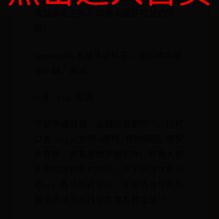
賣點就是它那時尚潮流個性可愛的外
觀！
oppor9plus.手機外屏碎了，換乙個大概
多少錢。謝謝
12樓：oppo客服
了解手機螢幕、主機板等配件**，你可
以進入oppo官網--服務--預約服務--零配
件查詢；若需更換手機配件，可進入預
約服務提前預約時間，將手機送往就近
的oppo客戶服務中心，工程師會根據手
機損壞情況來確定手機具體維修**。