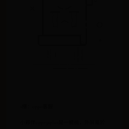
1樓：oppo客服
小夥伴oppr9splus是一體機，外屏屬於