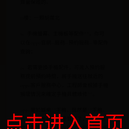
質量保證的。
11樓：一顆胡蘿北
1、手機螢幕、主機板等配件**，你可
以在oppo官網--服務--預約服務--零配件
查詢；
2、若需更換手機配件，可進入預約服
務提前預約時間，將手機送往就近的
oppo客戶服務中心，工程師會根據手機
損壞情況來確定手機具體維修**。
oppo屬於娛樂**手機，既然是**手機，
点击进入首页
那它的最大賣點就是音質了，聽***非
常有震感，彷彿是在聽cd！它另外乙個