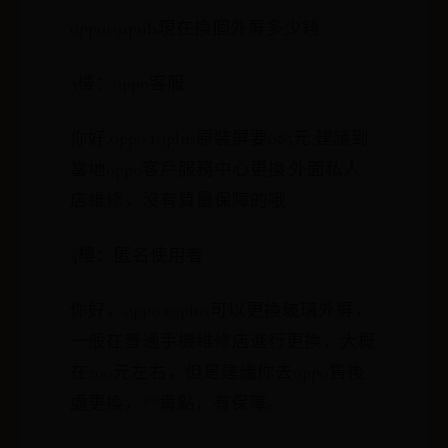
oppor9spuls現在換個外屏多少錢
3樓：oppo客服
你好,oppo r9plus原裝屏要685元,建議到
當地oppo客戶服務中心更換.外面私人
店維修，沒有質量保障的哦
4樓：匿名使用者
你好，oppo r9plus可以更換玻璃外屏，
一般在普通手機維修店進行更換，大概
在200元左右，但是建議你去oppo售後
處更換，**貴點，有保障。