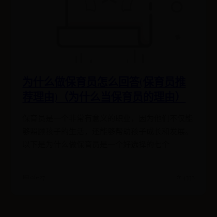
为什么做保育员怎么回答(保育员推
荐理由)（为什么当保育员的理由）
保育员是一个非常有意义的职业，因为他们不仅能
够照顾孩子的生活，还能够帮助孩子成长和发展。
以下是为什么做保育员是一个好选择的七个
📅 06-27
⭐ 4332