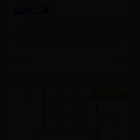
山路十八弯
1999年央视春节晚会上，湖北歌手李琼的《山路十
八弯》一唱就令人感到惊艳。湖北卫视音乐人尹建
平是我的好友，当年正是由他负责策划和包装
📅 06-27
⭐ 2011
365体育旗下APP