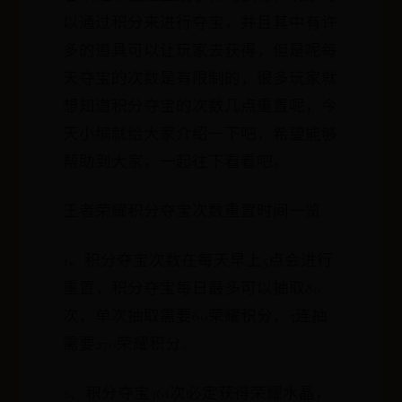
以通过积分来进行夺宝，并且其中有许
多的道具可以让玩家去获得，但是呢每
天夺宝的次数是有限制的，很多玩家就
想知道积分夺宝的次数几点重置呢，今
天小编就给大家介绍一下吧，希望能够
帮助到大家，一起往下看看吧。
王者荣耀积分夺宝次数重置时间一览
1、积分夺宝次数在每天早上5点会进行
重置，积分夺宝每日最多可以抽取80
次，单次抽取需要60荣耀积分，5连抽
需要270荣耀积分。
2、积分夺宝361次必定获得荣耀水晶，