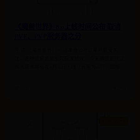
《魔兽世界》8.0上线时间公布 取消
PVE、PVP服务器之分
导 读 《魔兽世界》8.0版本自公布以来就颇受关
注，各种情报总能引起玩家热议。今天暴雪正式宣
布该版本将会在8月14日上线（台服为16日，国服
📅 06-27
⭐ 2809
bet5365入口