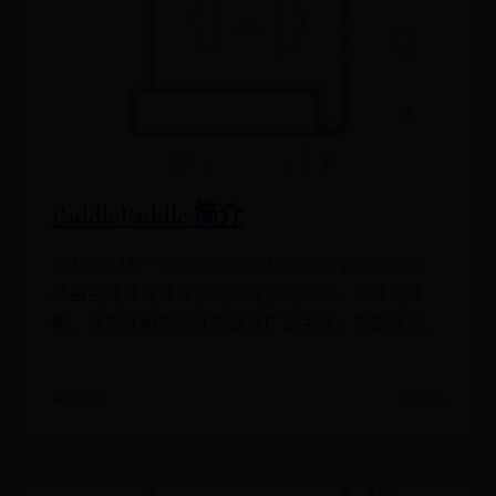
PaddlePaddle 简介
PaddlePaddle（PArallel Distributed Deep LEarning）
是由百度开发并开源的深度学习框架，以其高性
能、易用性和灵活性而受到广泛关注。它支持多平
台部署
📅 06-29
⭐ 1996