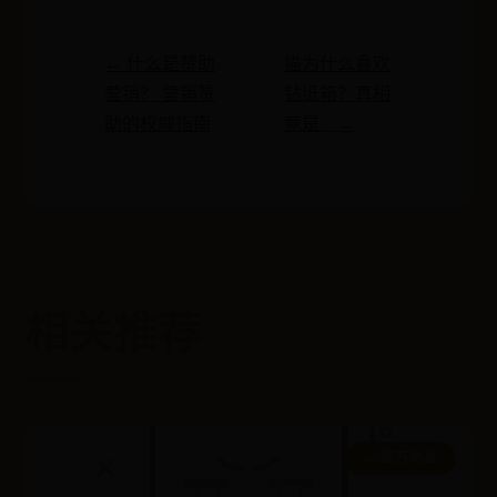
← 什么是赞助
猫为什么喜欢
营销？ 营销赞
钻纸箱？真相
助的权威指南
竟是... →
相关推荐
365官方地址