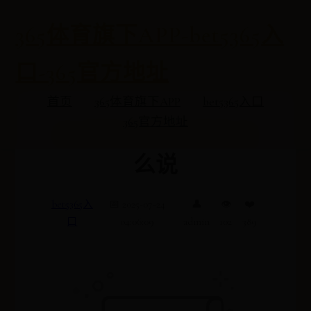
365体育旗下APP-bet5365入
口-365官方地址
首页
365体育旗下APP
bet5365入口
365官方地址
给领导发结婚请柬怎
么说
bet5365入
📅 2025-07-24
👤
👁️
❤️
口
04:06:09
admin
102
389