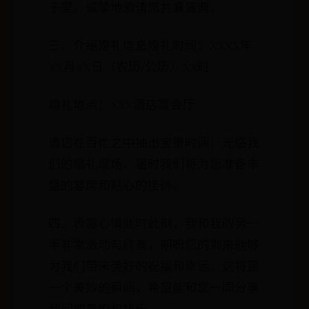
子里，诚挚地邀请您共襄盛典。
三、介绍婚礼信息婚礼时间：XXXX年
XX月XX日（农历/公历）XX时
婚礼地点：XXX酒店宴会厅
请您在百忙之中抽出宝贵时间，光临我
们的婚礼现场。届时我们将为您准备丰
盛的宴席和贴心的接待。
四、表露心情此时此刻，我和我的另一
半非常激动与欣喜，期盼您的到来能够
为我们带来美好的祝福和幸运。这将是
一个美妙的瞬间，希望能和您一同分享