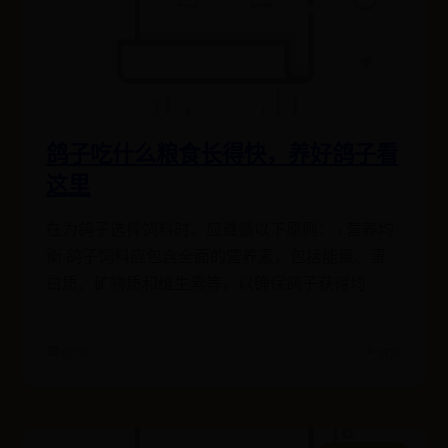
鸽子吃什么粮食长得快，养好鸽子看
这里
在为鸽子选择饲料时，应遵循以下原则： 1.营养均
衡 鸽子饲料应包含全面的营养素，包括能量、蛋
白质、矿物质和维生素等，以确保鸽子获得均
📅 07-10
⭐ 3176