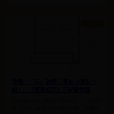
bet5365入口
秒懂「行話」破案！原來「優質小
姐」、「高等紅酒」不是賣色情
王姓毒販在微信群組張貼「優質小姐」、「高等紅
酒」等訊息，被 員警識破是毒品行話。（記者黃