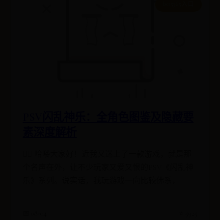
bet5365入口
PSV闪乱神乐：全角色图鉴及隐藏要
素深度解析
 哈喽大家好！近我又迷上了一款游戏，就是那
个名声在外，让不少玩家又爱又恨的PSV《闪乱神
乐》系列。说实话，我玩游戏一向比较佛系，
📅 08-04
⭐ 5925