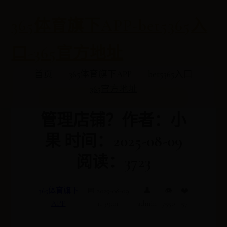
365体育旗下APP-bet5365入
口-365官方地址
首页
365体育旗下APP
bet5365入口
365官方地址
淘宝卖家用什么软件
管理店铺？作者：小
果 时间：2025-08-09
阅读：3723
365体育旗下
📅 2025-08-09
👤
👁️
❤️
APP
11:39:01
admin
7550
57