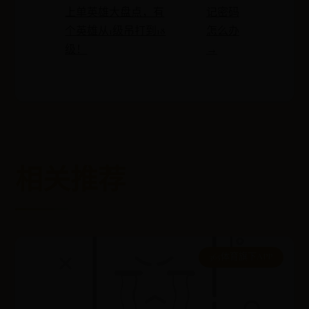
上单英雄大盘点，有
记密码
个英雄从1级吊打到18
怎么办
级！
→
相关推荐
365体育旗下APP