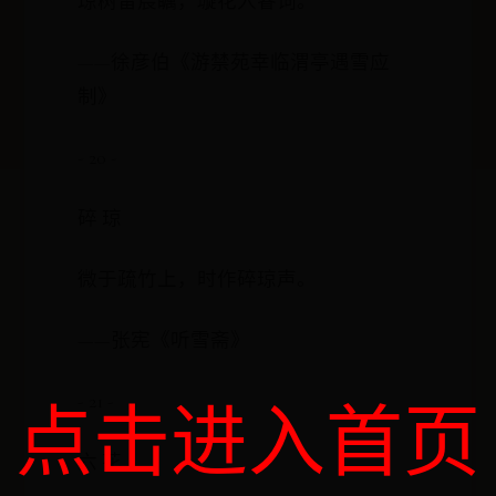
琼树留宸瞩，璇花入睿词。
——徐彦伯《游禁苑幸临渭亭遇雪应
制》
- 20 -
碎 琼
微于疏竹上，时作碎琼声。
——张宪《听雪斋》
- 21 -
点击进入首页
六 花