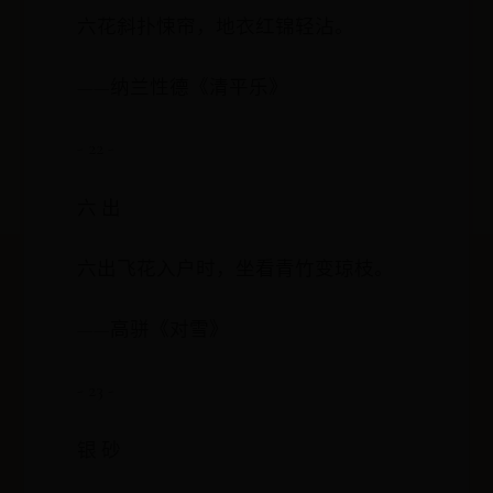
六花斜扑悚帘，地衣红锦轻沾。
——纳兰性德《清平乐》
- 22 -
六 出
六出飞花入户时，坐看青竹变琼枝。
——高骈《对雪》
- 23 -
银 砂