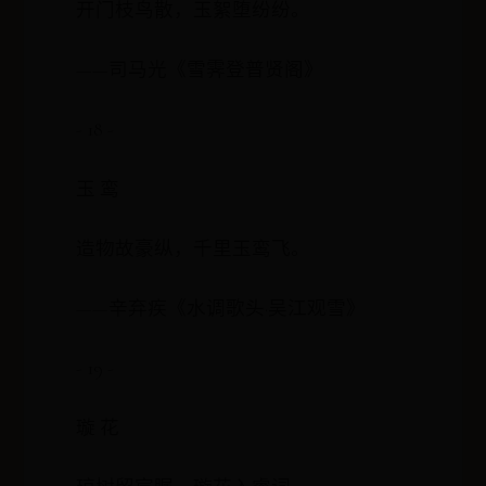
开门枝鸟散，玉絮堕纷纷。
——司马光《雪霁登普贤阁》
- 18 -
玉 鸾
造物故豪纵，千里玉鸾飞。
——辛弃疾《水调歌头·吴江观雪》
- 19 -
璇 花