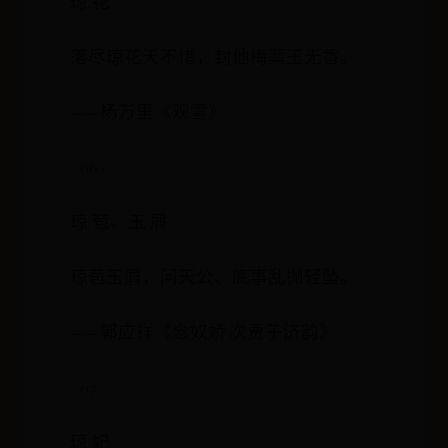
琼 花
落尽琼花天不惜，封他梅蘂玉无香。
——杨万里《观雪》
- 06 -
琼 苞、玉 屑
琼苞玉屑，问天公、底事乱抛轻坠。
——郭应祥《念奴娇·次贾子济韵》
- 07 -
琼 妃