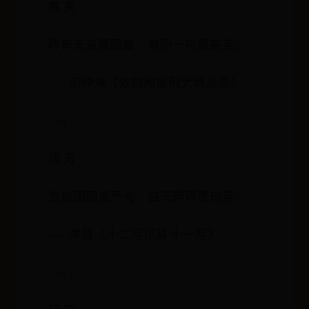
寒 英
昨宵天意骤回复，繁阴一布飘寒英。
——范仲淹《依韵和提刑太博嘉雪》
- 04 -
琼 芳
宫城团回凛严光，白天碎碎堕琼芳。
——李贺《十二月乐辞·十一月》
- 05 -