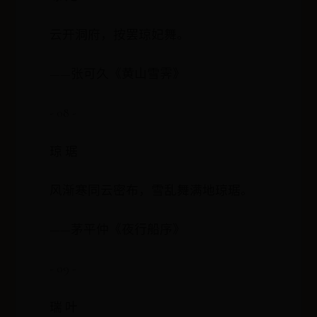
云开洞府，按罢琼妃舞。
——张可久《黄山雪霁》
- 08 -
琼 琚
风渐寒同云密布，雪乱舞满地琼琚。
——茅平仲《夜行船序》
- 09 -
瑞 叶